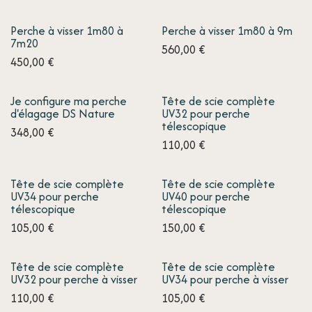
Perche à visser 1m80 à
Perche à visser 1m80 à 9m
7m20
560,00
€
450,00
€
Je configure ma perche
Tête de scie complète
d'élagage DS Nature
UV32 pour perche
télescopique
348,00
€
110,00
€
Tête de scie complète
Tête de scie complète
UV34 pour perche
UV40 pour perche
télescopique
télescopique
105,00
€
150,00
€
Tête de scie complète
Tête de scie complète
UV32 pour perche à visser
UV34 pour perche à visser
110,00
€
105,00
€