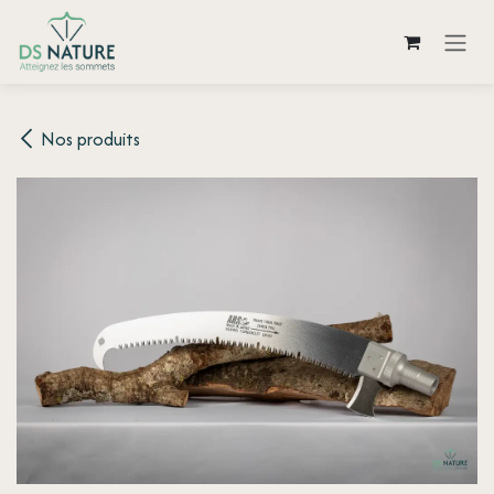
Se rendre au contenu
Nos produits