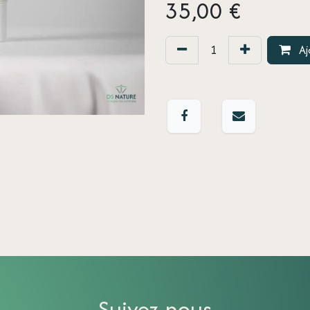
35,00
€
Aj
Suivez-nous