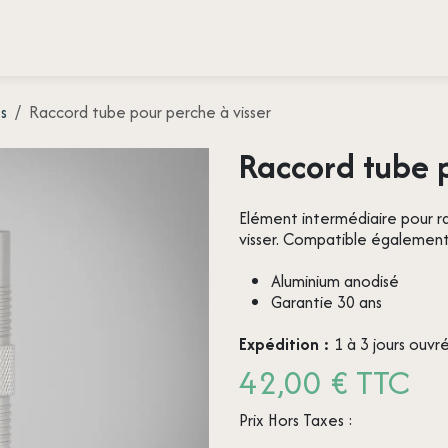
es de nos clients
Presse
À propos de
Contactez-nous
s
Raccord tube pour perche à visser
Raccord tube p
Elément intermédiaire pour r
visser. Compatible également
Aluminium anodisé
Garantie 30 ans
Expédition :
1 à 3 jours ouvr
42,00 € TTC
Prix Hors Taxes :