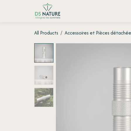
Se rendre au contenu
Accueil
Boutique
Témoignag
All Products
Accessoires et Pièces détachée