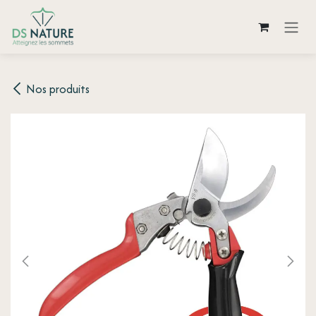
Se rendre au contenu
Nos produits