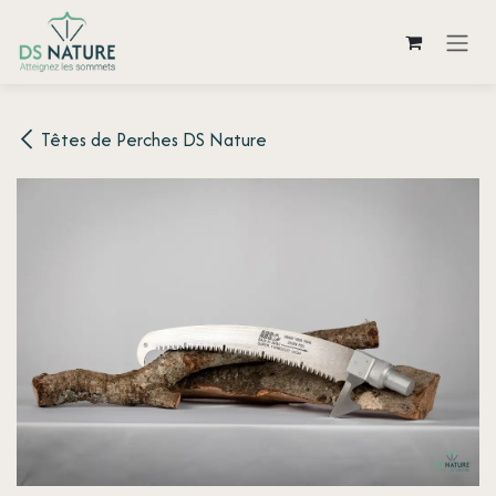
Se rendre au contenu
Têtes de Perches DS Nature