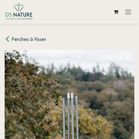
Se rendre au contenu
Perches à Visser