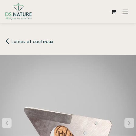
Se rendre au contenu
Lames et couteaux