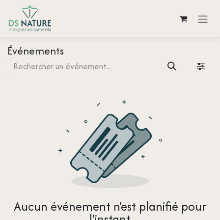
Se rendre au contenu
Événements
Aucun événement n'est planifié pour
l'instant