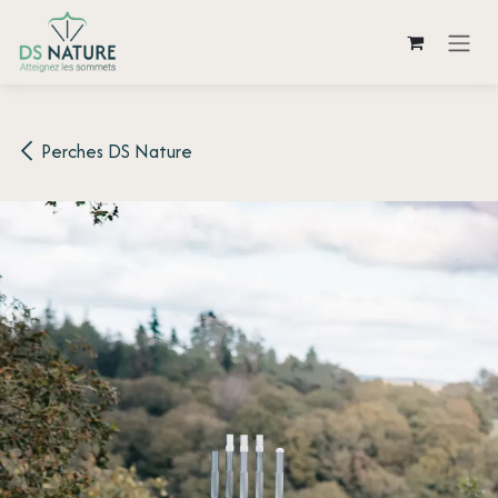
Se rendre au contenu
Perches DS Nature