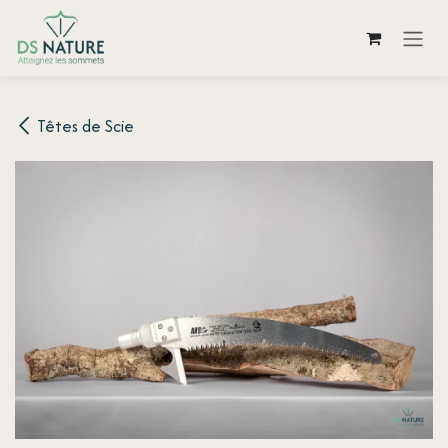
Se rendre au contenu
Têtes de Scie